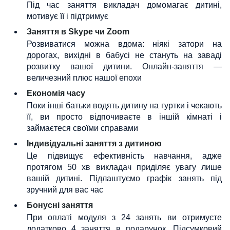
Під час заняття викладач домомагає дитині,
мотивує її і підтримує
Заняття в Skype чи Zoom
Розвиватися можна вдома: ніякі затори на
дорогах, вихідні в бабусі не стануть на заваді
розвитку вашої дитини. Онлайн-заняття —
величезний плюс нашої епохи
Економія часу
Поки інші батьки водять дитину на гуртки і чекають
її, ви просто відпочиваєте в іншій кімнаті і
займаєтеся своїми справами
Індивідуальні заняття з дитиною
Це підвищує ефективність навчання, адже
протягом 50 хв викладач приділяє увагу лише
вашій дитині. Підлаштуємо графік занять під
зручний для вас час
Бонусні заняття
При оплаті модуля з 24 занять ви отримуєте
додатково 4 заняття в подарунок. Підсумковий