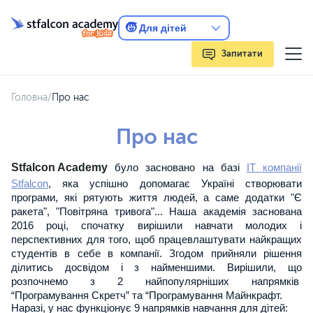
🧒
Для дітей
Запитати
Головна
/
Про нас
Про нас
Stfalcon Academy
було засновано на базі
ІТ компанії
Stfalcon
, яка успішно допомагає Україні створювати
програми, які рятують життя людей, а саме додатки "Є
ракета", "Повітряна тривога"... Наша академія заснована
2016 році, cпочатку вирішили навчати молодих і
перспективних для того, щоб працевлаштувати найкращих
студентів в себе в компанії. Згодом прийняли рішення
ділитись досвідом і з найменшими. Вирішили, що
розпочнемо з 2 найпопулярніших напрямків
“Програмування Скретч” та “Програмування Майнкрафт.
Наразі, у нас функціонує 9 напрямків навчання для дітей: